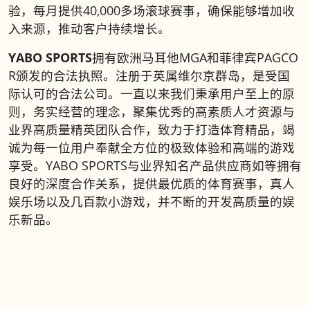
验，每月提供40,000多场滚球赛事，确保能够增加收
入来源，推动客户持续增长。
YABO SPORTS
拥有欧洲马耳他MGA和菲律宾PAGCO
R颁发的合法执照。注册于英属维尔京群岛，是受国
际认可的合法公司。一直以来我们秉承用户至上的原
则，务实经营的理念，聚集优秀的高素质人才资源与
业界高质量精英团队合作，致力于打造体育精品，竭
诚为每一位用户奉献全方位的极致体验和高端的游戏
享受。YABO SPORTS与业界知名产品供应商如等拥有
良好的深度合作关系，提供最优质的体育赛事，真人
娱乐场以及几百款小游戏，并不断的开发高质量的娱
乐新品。