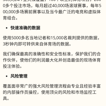
0多个投注市场，每月超过40,000场滚球赛事，每年5
00,000多场赛前赛事以及当今最广泛的电竞和虚拟体
育组合。
快速准确的数据
使用5000多名当地记者和15,000名裁判提供的数据，
3秒钟内即可转供来自体育场的数据。
我们确保最高的准确性和安全性标准，保护我们的合
作伙伴，使他们的利润最大化并创造最佳的现场体育
投注体验。
风险管理
覆盖面非常广的强大风险管理流程由专业且经验丰富
的内部操作员操控，使用顶尖的风险和市场监控工
具。