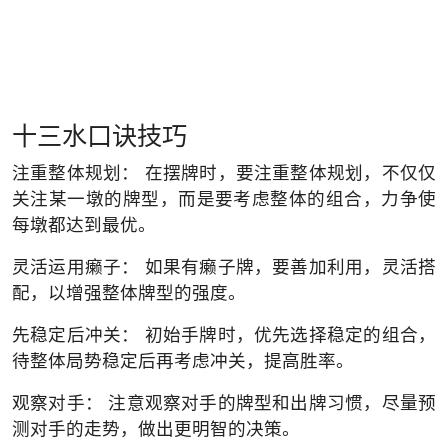
十三水口诀技巧
注重整体规划： 在摆牌时，要注重整体规划，不仅仅
关注某一墩的牌型，而是要考虑整体的组合，力争使
每墩都达到最优。
灵活运用癞子： 如果有癞子牌，要善加利用，灵活搭
配，以增强整体牌型的强度。
先稳定后冲关： 初始手牌时，优先选择稳定的组合，
待整体局势稳定后再考虑冲关，提高胜率。
观察对手： 注意观察对手的牌型和出牌习惯，尽量预
测对手的走势，做出更明智的决策。