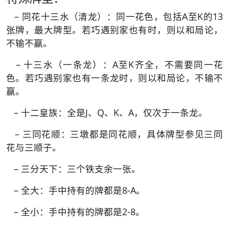
– 同花十三水（清龙）：同一花色，包括A至K的13
张牌，最大牌型。若巧遇别家也有时，则以和局论，
不输不赢。
– 十三水（一条龙）：A至K齐全，不需要同一花
色。若巧遇别家也有一条龙时，则以和局论，不输不
赢。
– 十二皇族：全是J、Q、K、A，仅次于一条龙。
– 三同花顺：三墩都是同花顺，具体牌型参见三同
花与三顺子。
– 三分天下：三个铁支余一张。
– 全大：手中持有的牌都是8-A。
– 全小：手中持有的牌都是2-8。