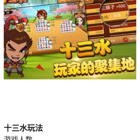
十三水玩法
游戏人数