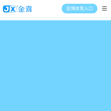
亚博体育入口