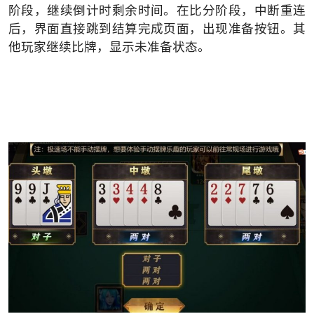
阶段，继续倒计时剩余时间。在比分阶段，中断重连
后，界面直接跳到结算完成页面，出现准备按钮。其
他玩家继续比牌，显示未准备状态。