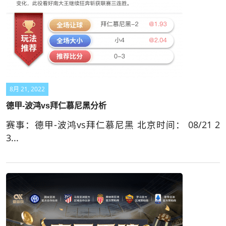
8月 21, 2022
德甲-波鸿vs拜仁慕尼黑分析
赛事：德甲-波鸿vs拜仁慕尼黑 北京时间： 08/21 2
3...