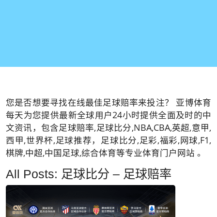
您是否想要寻找在线最佳足球赔率来投注？ 亚博体育
每天为您提供最新全球用户24小时提供全面及时的中
文资讯，包含足球赔率,足球比分,NBA,CBA,英超,意甲,
西甲,世界杯,足球推荐，足球比分,足彩,福彩,网球,F1,
棋牌,中超,中国足球,综合体育等专业体育门户网站 。
All Posts: 足球比分 – 足球赔率