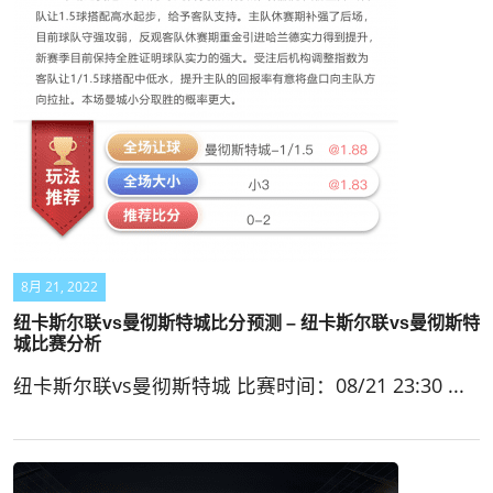
8月 21, 2022
纽卡斯尔联vs曼彻斯特城比分预测 – 纽卡斯尔联vs曼彻斯特
城比赛分析
纽卡斯尔联vs曼彻斯特城 比赛时间：08/21 23:30 ...