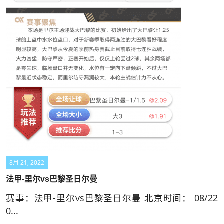
8月 21, 2022
法甲-里尔vs巴黎圣日尔曼
赛事：法甲-里尔vs巴黎圣日尔曼 北京时间： 08/22
0...