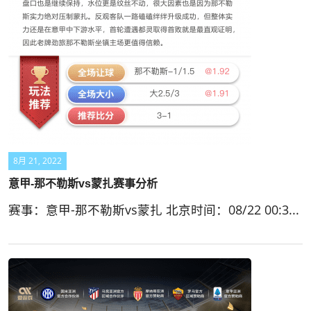
8月 21, 2022
意甲-那不勒斯vs蒙扎赛事分析
赛事：意甲-那不勒斯vs蒙扎 北京时间：08/22 00:3...