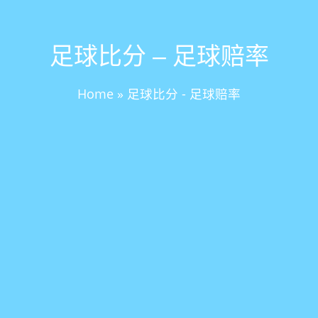
足球比分 – 足球赔率
Home
»
足球比分 - 足球赔率